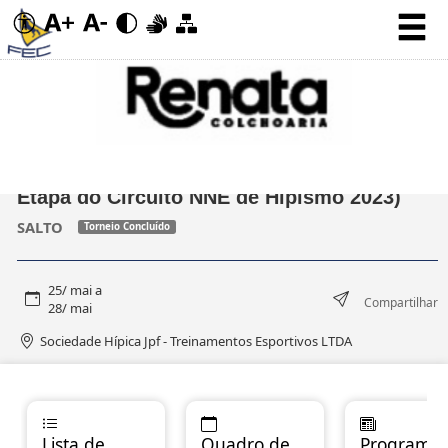
I COPA DE HIPISMO VIVA AGRÍCOLA (II
Etapa do Circuito NNE de Hipismo 2023)
SALTO
Torneio Concluído
25/ mai a
Compartilhar
28/ mai
Sociedade Hípica Jpf - Treinamentos Esportivos LTDA
Lista de
Quadro de
Programas